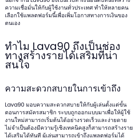
ความเชื่อมั่นให้กับผู้ใช้งานทั่วประเทศ ทำให้หลายคน
เลือกใช้แพลตฟอร์มนี้เพื่อเพิ่มโอกาสทางการเงินของ
ตนเอง
ทำไม Lava90 ถึงเป็นช่อง
ทางสร้างรายได้เสริมที่น่า
สนใจ
ความสะดวกสบายในการเข้าถึง
Lava90 มอบความสะดวกสบายให้กับผู้เล่นตั้งแต่ขั้น
ตอนการสมัครสมาชิก ระบบถูกออกแบบมาเพื่อให้ผู้ใช้
งานใหม่สามารถเริ่มต้นได้อย่างรวดเร็วและง่ายดาย
ไม่จำเป็นต้องมีความรู้เชิงเทคนิคสูงก็สามารถสร้างราย
ได้เสริมได้ทันที ผู้เล่นสามารถเข้าถึงแพลตฟอร์มได้