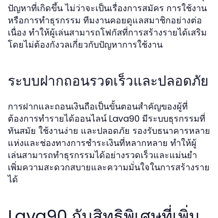
ปัญหาที่เกิดขึ้น ไม่ว่าจะเป็นเรื่องการสมัคร การใช้งาน
หรือการทำธุรกรรม ทีมงานคอยดูแลสมาชิกอย่างต่อ
เนื่อง ทำให้ผู้เล่นสามารถโฟกัสที่การสร้างรายได้เสริม
โดยไม่ต้องกังวลเกี่ยวกับปัญหาการใช้งาน
ระบบฝากถอนรวดเร็วและปลอดภัย
การฝากและถอนเงินถือเป็นขั้นตอนสำคัญของผู้ที่
ต้องการทำรายได้ออนไลน์ Lava90 มีระบบธุรกรรมที่
ทันสมัย ใช้งานง่าย และปลอดภัย รองรับธนาคารหลาย
แห่งและช่องทางการชำระเงินที่หลากหลาย ทำให้ผู้
เล่นสามารถทำธุรกรรมได้อย่างรวดเร็วและแม่นยำ
เพิ่มความสะดวกสบายและความมั่นใจในการสร้างราย
ได้
Lava90 กับสิทธิพิเศษที่เพิ่ม