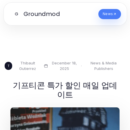
Groundmod
G
News
Thibault
December 18,
News & Media
·
·
T
Gutierrez
2025
Publishers
기프티콘 특가 할인 매일 업데
이트