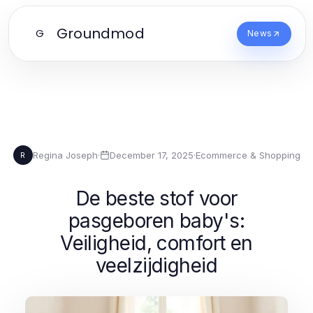
Groundmod
G
News
Regina Joseph
·
December 17, 2025
·
Ecommerce & Shopping
R
De beste stof voor
pasgeboren baby's:
Veiligheid, comfort en
veelzijdigheid