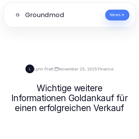
Groundmod
G
News
Lynn Pratt
·
November 25, 2025
·
Finance
L
Wichtige weitere
Informationen Goldankauf für
einen erfolgreichen Verkauf