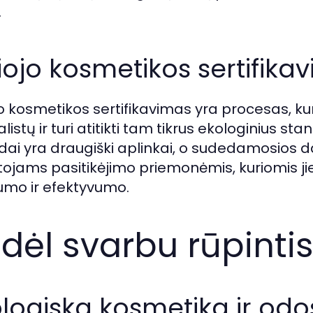
.
iojo kosmetikos sertifika
jo kosmetikos sertifikavimas yra procesas, ku
listų ir turi atitikti tam tikrus ekologinius s
ai yra draugiški aplinkai, o sudedamosios dal
tojams pasitikėjimo priemonėmis, kuriomis jie 
mo ir efektyvumo.
dėl svarbu rūpintis
logiska kosmetika ir odo