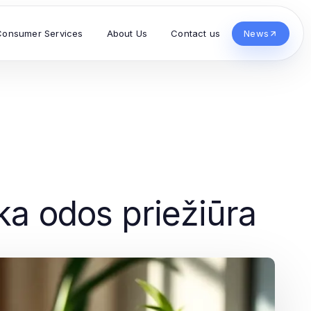
Consumer Services
About Us
Contact us
News
ika odos priežiūra