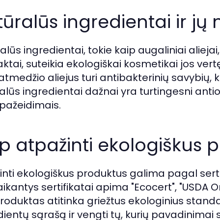
ūralūs ingredientai ir jų
lūs ingredientai, tokie kaip augaliniai aliejai, et
ktai, suteikia ekologiškai kosmetikai jos vertę
atmedžio aliejus turi antibakterinių savybių, 
alūs ingredientai dažnai yra turtingesni antio
pažeidimais.
p atpažinti ekologiškus 
inti ekologiškus produktus galima pagal sertif
ikantys sertifikatai apima "Ecocert", "USDA Org
roduktas atitinka griežtus ekologinius standart
dientų sąrašą ir vengti tų, kurių pavadinimai