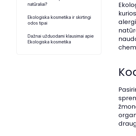
Ekolo
natūraliai?
kurios
Ekologiska kosmetika ir skirtingi
alergi
odos tipai
natūr
Dažnai užduodami klausimai apie
naudo
Ekologiska kosmetika
chemi
Kod
Pasir
spren
žmonė
organi
draug