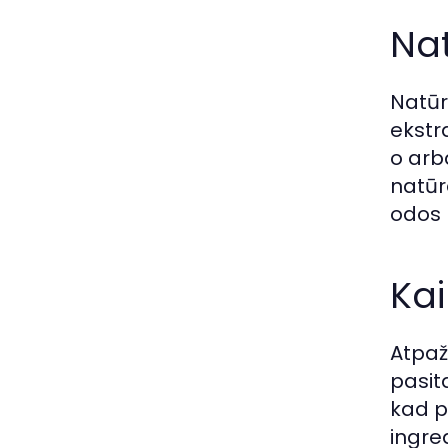
Nat
Natūra
ekstra
o arb
natūr
odos 
Kai
Atpaž
pasita
kad p
ingre