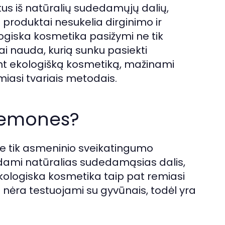
s iš natūralių sudedamųjų dalių,
ie produktai nesukelia dirginimo ir
ologiska kosmetika pasižymi ne tik
ai nauda, kurią sunku pasiekti
ant ekologišką kosmetiką, mažinami
iasi tvariais metodais.
riemones?
e tik asmeninio sveikatingumo
dami natūralias sudedamąsias dalis,
kologiska kosmetika taip pat remiasi
ai nėra testuojami su gyvūnais, todėl yra