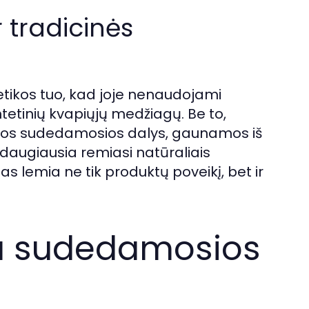
r tradicinės
etikos tuo, kad joje nenaudojami
sintetinių kvapiųjų medžiagų. Be to,
gos sudedamosios dalys, gaunamos iš
 daugiausia remiasi natūraliais
mas lemia ne tik produktų poveikį, bet ir
ka sudedamosios