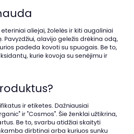
 nauda
eriniai aliejai, žolelės ir kiti augaliniai
. Pavyzdžiui, alavijo geležis drėkina odą,
kurios padeda kovoti su spuogais. Be to,
ksidantų, kurie kovoja su senėjimu ir
produktus?
ikatus ir etiketes. Dažniausiai
anic" ir "Cosmos". Šie ženklai užtikrina,
us. Be to, svarbu atidžiai skaityti
 skamba dirbtinai arba kuriuos sunku