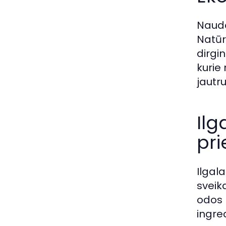
Naudo
Natūr
dirgin
kurie 
jautr
Ilg
pr
Ilgal
sveik
odos 
ingre