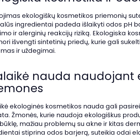
jimas ekologiškų kosmetikos priemonių sute
alūs ingredientai padeda išlaikyti odos pH 
imo ir alerginių reakcijų riziką. Ekologiska k
nori išvengti sintetinių priedų, kurie gali suke
umas ir uždegimai.
alaikė nauda naudojant 
iemones
aikė ekologinės kosmetikos nauda gali pasireik
ata. Žmonės, kurie naudoja ekologiškus prod
būklę, mažiau problemų su akne ir kitas de
dientai stiprina odos barjerą, suteikia odai e