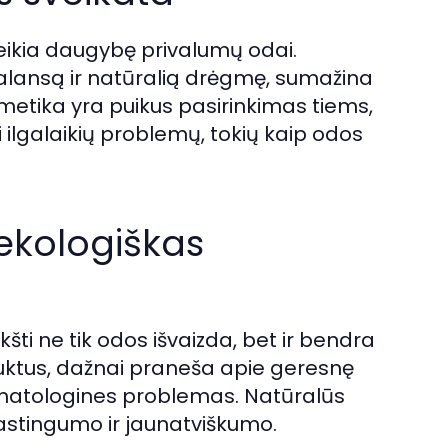
ikia daugybę privalumų odai.
balansą ir natūralią drėgmę, sumažina
osmetika yra puikus pasirinkimas tiems,
lti ilgalaikių problemų, tokių kaip odos
ekologiškas
šti ne tik odos išvaizda, bet ir bendra
uktus, dažnai praneša apie geresnę
rmatologines problemas. Natūralūs
lastingumo ir jaunatviškumo.