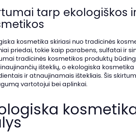
rtumai tarp ekologiškos i
smetikos
giska kosmetika skiriasi nuo tradicinės kosm
niai priedai, tokie kaip parabens, sulfatai ir 
mai tradicinės kosmetikos produktų būdin
inaujinančių išteklių, o ekologiska kosmetika
ientais ir atnaujinamais ištekliais. Šis skirtu
ugumą vartotojui bei aplinkai.
ologiska kosmeti
lys