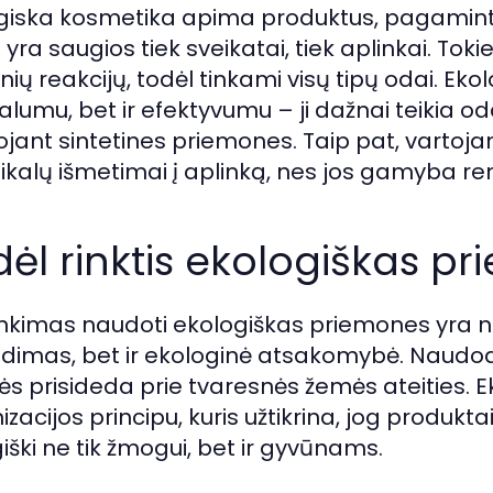
giska kosmetika apima produktus, pagamintu
 yra saugios tiek sveikatai, tiek aplinkai. Tok
nių reakcijų, todėl tinkami visų tipų odai. Ek
alumu, bet ir efektyvumu – ji dažnai teikia od
jant sintetines priemones. Taip pat, vartoj
kalų išmetimai į aplinką, nes jos gamyba rem
ėl rinktis ekologiškas p
inkimas naudoti ekologiškas priemones yra n
dimas, bet ir ekologinė atsakomybė. Naudo
s prisideda prie tvaresnės žemės ateities. E
zacijos principu, kuris užtikrina, jog produkt
iški ne tik žmogui, bet ir gyvūnams.