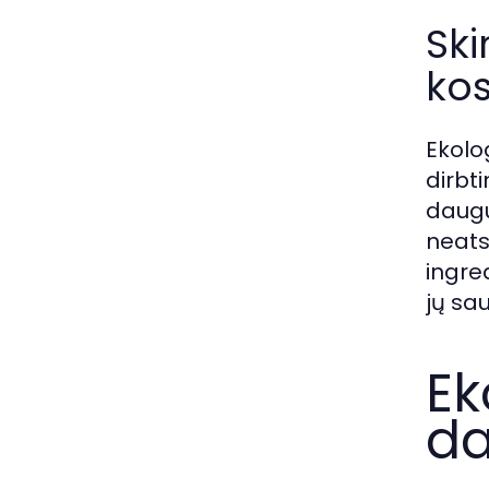
Ski
ko
Ekolo
dirbti
daugu
neats
ingred
jų sa
Ek
da