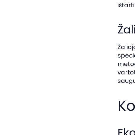
ištarti
Žal
Žalio
specia
metod
varto
saugu
Ko
Eko