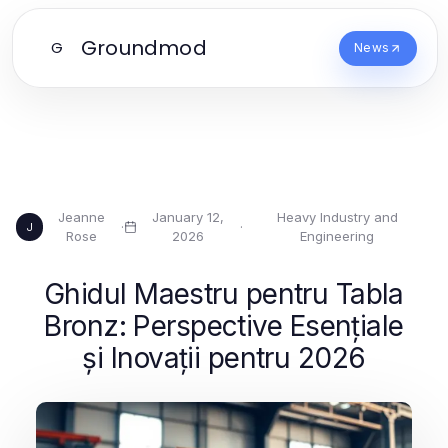
Groundmod
G
News
Jeanne
January 12,
Heavy Industry and
·
·
J
Rose
2026
Engineering
Ghidul Maestru pentru Tabla
Bronz: Perspective Esențiale
și Inovații pentru 2026