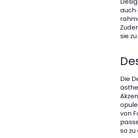
Desig
auch 
rahme
Zudem
sie z
Des
Die D
ästhet
Akzen
opule
von F
passe
so zu