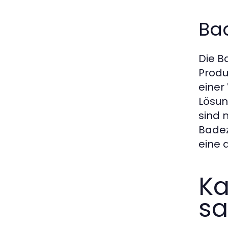
Ba
Die B
Produ
einer
Lösun
sind 
Badez
eine 
Ka
sa