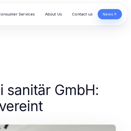
Consumer Services
About Us
Contact us
News
i sanitär GmbH:
vereint