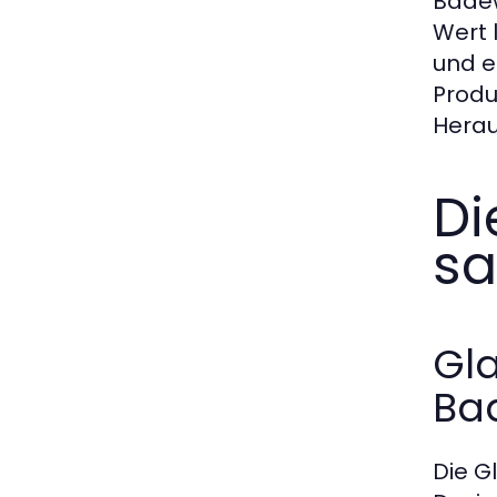
Badew
Wert 
und e
Produ
Herau
Di
sa
Gla
Ba
Die G