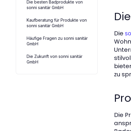
Die besten Badprodukte von
sonni sanitär GmbH
Di
Kaufberatung für Produkte von
sonni sanitär GmbH
Die
so
Häufige Fragen zu sonni sanitär
Wohnm
GmbH
Unter
Die Zukunft von sonni sanitär
stilv
GmbH
biete
zu sp
Pr
Die P
anspr