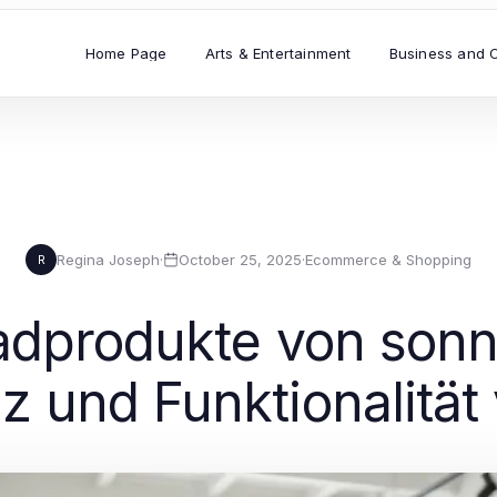
Home Page
Arts & Entertainment
Business and 
Regina Joseph
·
October 25, 2025
·
Ecommerce & Shopping
R
dprodukte von sonn
z und Funktionalität 