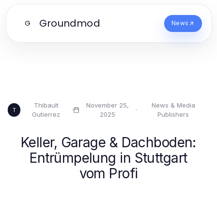
Groundmod
G
News
Thibault
November 25,
News & Media
·
·
T
Gutierrez
2025
Publishers
Keller, Garage & Dachboden:
Entrümpelung in Stuttgart
vom Profi