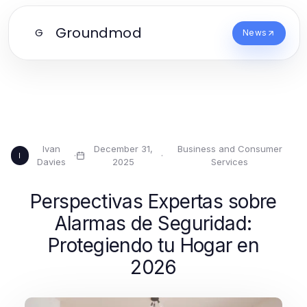
Groundmod
G
News
Ivan
December 31,
Business and Consumer
·
·
I
Davies
2025
Services
Perspectivas Expertas sobre
Alarmas de Seguridad:
Protegiendo tu Hogar en
2026