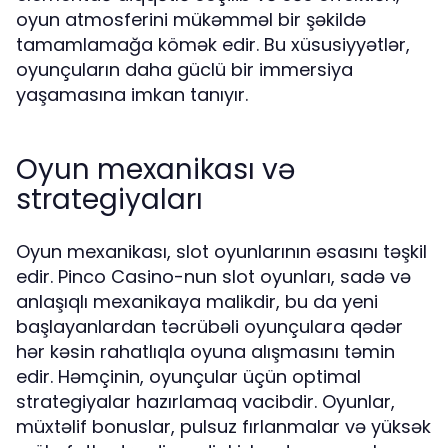
oyun atmosferini mükəmməl bir şəkildə
tamamlamağa kömək edir. Bu xüsusiyyətlər,
oyunçuların daha güclü bir immersiya
yaşamasına imkan tanıyır.
Oyun mexanikası və
strategiyaları
Oyun mexanikası, slot oyunlarının əsasını təşkil
edir. Pinco Casino-nun slot oyunları, sadə və
anlaşıqlı mexanikaya malikdir, bu da yeni
başlayanlardan təcrübəli oyunçulara qədər
hər kəsin rahatlıqla oyuna alışmasını təmin
edir. Həmçinin, oyunçular üçün optimal
strategiyalar hazırlamaq vacibdir. Oyunlar,
müxtəlif bonuslar, pulsuz fırlanmalar və yüksək