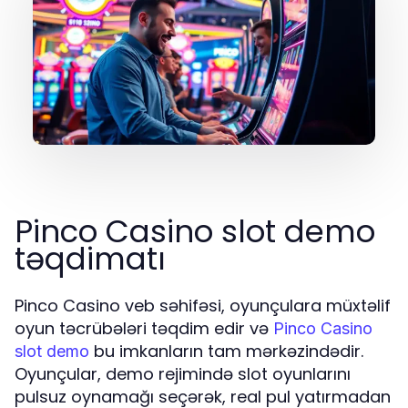
Pinco Casino slot demo
təqdimatı
Pinco Casino veb səhifəsi, oyunçulara müxtəlif
oyun təcrübələri təqdim edir və
Pinco Casino
bu imkanların tam mərkəzindədir.
slot demo
Oyunçular, demo rejimində slot oyunlarını
pulsuz oynamağı seçərək, real pul yatırmadan