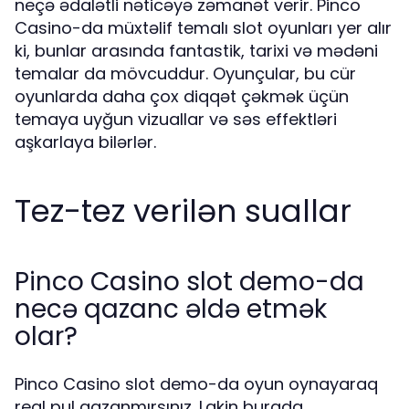
neçə ədalətli nəticəyə zəmanət verir. Pinco
Casino-da müxtəlif temalı slot oyunları yer alır
ki, bunlar arasında fantastik, tarixi və mədəni
temalar da mövcuddur. Oyunçular, bu cür
oyunlarda daha çox diqqət çəkmək üçün
temaya uyğun vizuallar və səs effektləri
aşkarlaya bilərlər.
Tez-tez verilən suallar
Pinco Casino slot demo-da
necə qazanc əldə etmək
olar?
Pinco Casino slot demo-da oyun oynayaraq
real pul qazanmırsınız. Lakin burada