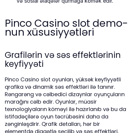
və sosial əlaqələr qurmağa kömək edir.
Pinco Casino slot demo-
nun xüsusiyyətləri
Grafilərin və səs effektlərinin
keyfiyyəti
Pinco Casino slot oyunları, yüksək keyfiyyətli
qrafika və dinamik səs effektləri ilə tanınır.
Rəngarəng və cəlbedici dizaynlar oyunçuların
marağını cəlb edir. Oyunlar, müasir
texnologiyaların köməyi ilə hazırlanıb və bu da
istifadəçilərə oyun təcrübəsini daha da
zənginləşdirir. Qrafik detalları, hər bir
elementdə diqqətlə seçilib və səs effektləri,