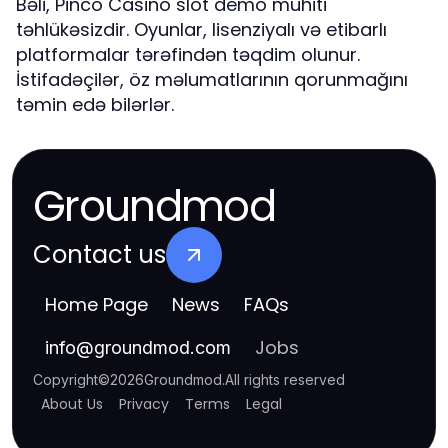
Bəli, Pinco Casino slot demo mühiti
təhlükəsizdir. Oyunlar, lisenziyalı və etibarlı
platformalar tərəfindən təqdim olunur.
İstifadəçilər, öz məlumatlarının qorunmağını
təmin edə bilərlər.
Groundmod
Contact us
Home Page
News
FAQs
Jobs
info
@
groundmod.com
Copyright
©
2026
Groundmod
.
All rights reserved
About Us
Privacy
Terms
Legal