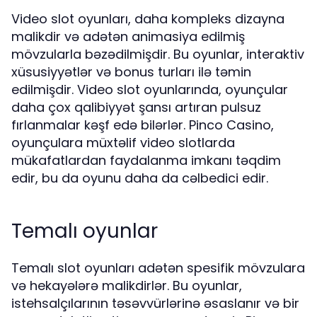
Video slot oyunları, daha kompleks dizayna
malikdir və adətən animasiya edilmiş
mövzularla bəzədilmişdir. Bu oyunlar, interaktiv
xüsusiyyətlər və bonus turları ilə təmin
edilmişdir. Video slot oyunlarında, oyunçular
daha çox qalibiyyət şansı artıran pulsuz
fırlanmalar kəşf edə bilərlər. Pinco Casino,
oyunçulara müxtəlif video slotlarda
mükafatlardan faydalanma imkanı təqdim
edir, bu da oyunu daha da cəlbedici edir.
Temalı oyunlar
Temalı slot oyunları adətən spesifik mövzulara
və hekayələrə malikdirlər. Bu oyunlar,
istehsalçılarının təsəvvürlərinə əsaslanır və bir