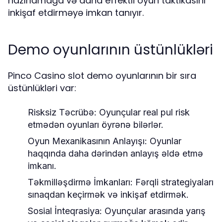
hazırlamağa və daha effektli oyun taktikasını
inkişaf etdirməyə imkan tanıyır.
Demo oyunlarının üstünlükləri
Pinco Casino slot demo oyunlarının bir sıra
üstünlükləri var:
Risksiz Təcrübə:
Oyunçular real pul risk
etmədən oyunları öyrənə bilərlər.
Oyun Mexanikasının Anlayışı:
Oyunlar
haqqında daha dərindən anlayış əldə etmə
imkanı.
Təkmilləşdirmə İmkanları:
Fərqli strategiyaları
sınaqdan keçirmək və inkişaf etdirmək.
Sosial İnteqrasiya:
Oyunçular arasında yarış