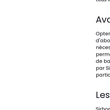
Av
Opter
d'abo
néces
perme
de ba
par S
parti
Les
Sirho