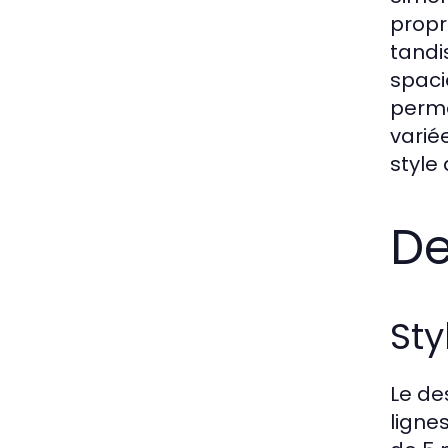
propr
tandi
spaci
perme
varié
style 
De
St
Le de
ligne