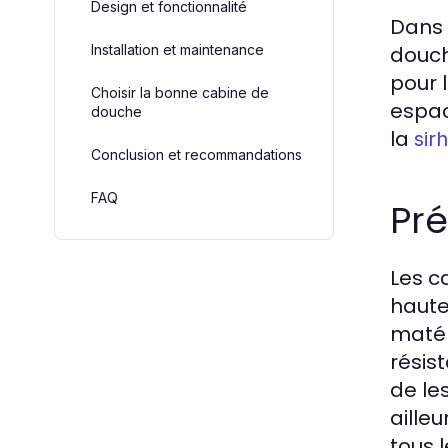
Design et fonctionnalité
Dans 
Installation et maintenance
douch
pour 
Choisir la bonne cabine de
espac
douche
la
sir
Conclusion et recommandations
FAQ
Pré
Les c
haute
matér
résis
de le
aille
tous l