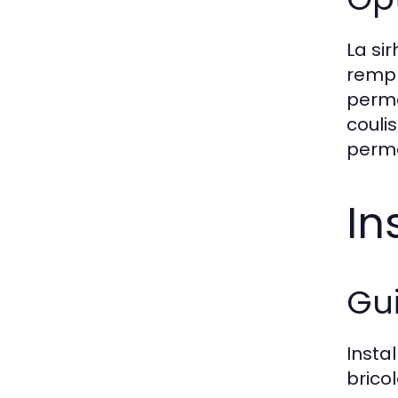
La si
rempl
perme
couli
perme
In
Gui
Insta
bricol