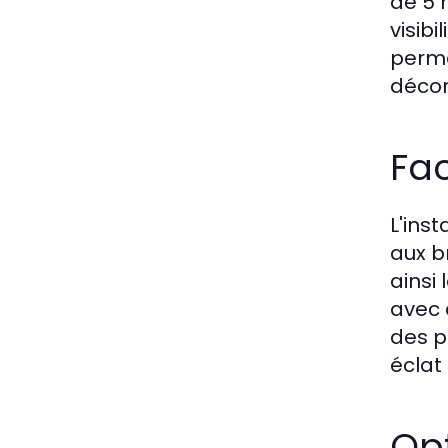
de 5 
visib
perme
décor
Fac
L'ins
aux b
ainsi
avec 
des p
éclat
Opt