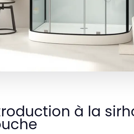
troduction à la si
ouche