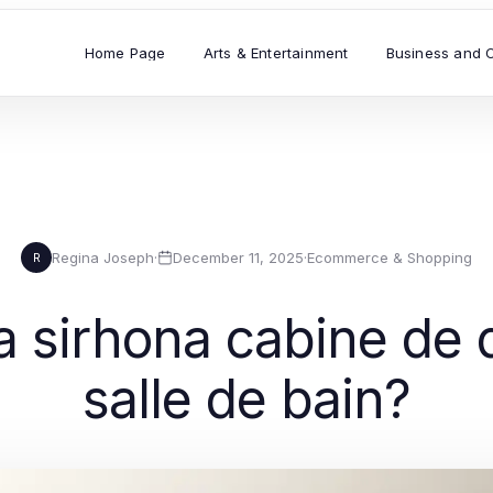
Home Page
Arts & Entertainment
Business and 
Regina Joseph
·
December 11, 2025
·
Ecommerce & Shopping
R
la sirhona cabine de
salle de bain?