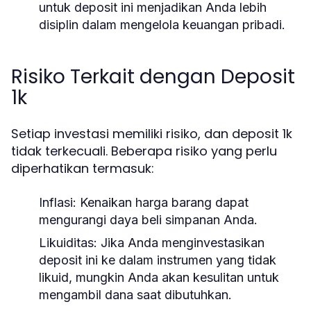
untuk deposit ini menjadikan Anda lebih
disiplin dalam mengelola keuangan pribadi.
Risiko Terkait dengan Deposit
1k
Setiap investasi memiliki risiko, dan deposit 1k
tidak terkecuali. Beberapa risiko yang perlu
diperhatikan termasuk:
Inflasi:
Kenaikan harga barang dapat
mengurangi daya beli simpanan Anda.
Likuiditas:
Jika Anda menginvestasikan
deposit ini ke dalam instrumen yang tidak
likuid, mungkin Anda akan kesulitan untuk
mengambil dana saat dibutuhkan.