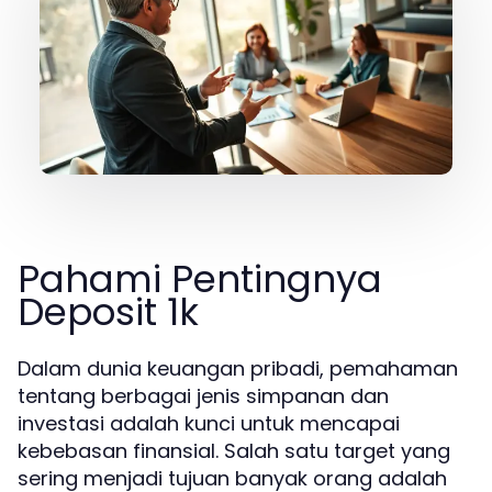
Pahami Pentingnya
Deposit 1k
Dalam dunia keuangan pribadi, pemahaman
tentang berbagai jenis simpanan dan
investasi adalah kunci untuk mencapai
kebebasan finansial. Salah satu target yang
sering menjadi tujuan banyak orang adalah