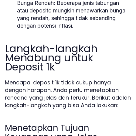
Bunga Rendah:
Beberapa jenis tabungan
atau deposito mungkin menawarkan bunga
yang rendah, sehingga tidak sebanding
dengan potensi inflasi.
Langkah-langkah
Menabung untuk
Deposit 1k
Mencapai deposit 1k tidak cukup hanya
dengan harapan. Anda perlu menetapkan
rencana yang jelas dan terukur. Berikut adalah
langkah-langkah yang bisa Anda lakukan:
Menetapkan Tujuan