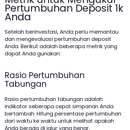
Pertumbuhan Deposit 1k
Anda
Setelah berinvestasi, Anda perlu memantau
dan mengevaluasi pertumbuhan deposit
Anda. Berikut adalah beberapa metrik yang
dapat Anda gunakan:
Rasio Pertumbuhan
Tabungan
Rasio pertumbuhan tabungan adalah
indikator seberapa cepat simpanan Anda
bertambah. Hitung persentase pertumbuhan
dari waktu ke waktu untuk melihat apakah
Anda berada di jalur yang benar.