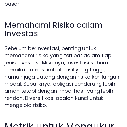
pasar.
Memahami Risiko dalam
Investasi
Sebelum berinvestasi, penting untuk
memahami risiko yang terlibat dalam tiap
jenis investasi. Misalnya, investasi saham
memiliki potensi imbal hasil yang tinggi,
namun juga datang dengan risiko kehilangan
modal. Sebaliknya, obligasi cenderung lebih
aman tetapi dengan imbal hasil yang lebih
rendah. Diversifikasi adalah kunci untuk
mengelola risiko.
Metrik untuk Mengukur