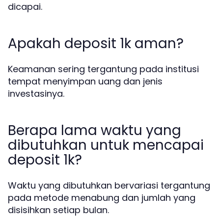
dicapai.
Apakah deposit 1k aman?
Keamanan sering tergantung pada institusi
tempat menyimpan uang dan jenis
investasinya.
Berapa lama waktu yang
dibutuhkan untuk mencapai
deposit 1k?
Waktu yang dibutuhkan bervariasi tergantung
pada metode menabung dan jumlah yang
disisihkan setiap bulan.