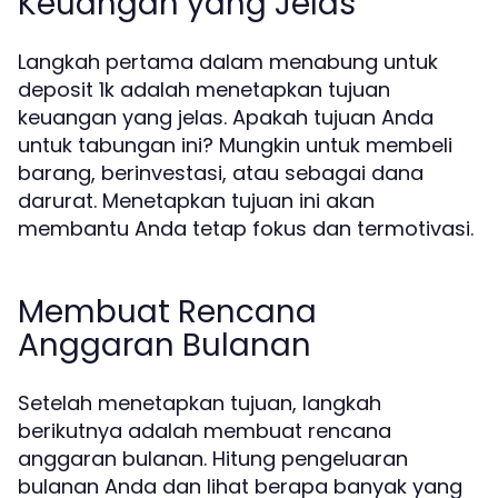
Keuangan yang Jelas
Langkah pertama dalam menabung untuk
deposit 1k adalah menetapkan tujuan
keuangan yang jelas. Apakah tujuan Anda
untuk tabungan ini? Mungkin untuk membeli
barang, berinvestasi, atau sebagai dana
darurat. Menetapkan tujuan ini akan
membantu Anda tetap fokus dan termotivasi.
Membuat Rencana
Anggaran Bulanan
Setelah menetapkan tujuan, langkah
berikutnya adalah membuat rencana
anggaran bulanan. Hitung pengeluaran
bulanan Anda dan lihat berapa banyak yang