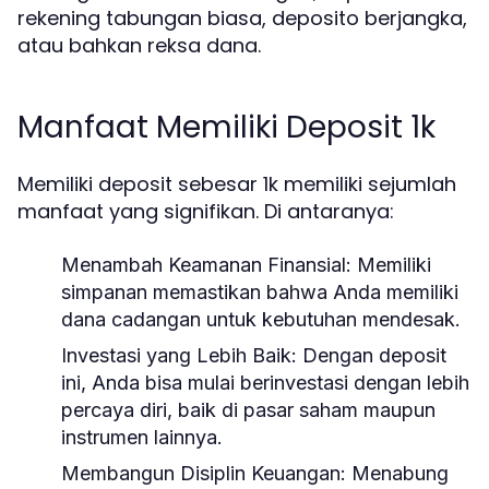
rekening tabungan biasa, deposito berjangka,
atau bahkan reksa dana.
Manfaat Memiliki Deposit 1k
Memiliki deposit sebesar 1k memiliki sejumlah
manfaat yang signifikan. Di antaranya:
Menambah Keamanan Finansial:
Memiliki
simpanan memastikan bahwa Anda memiliki
dana cadangan untuk kebutuhan mendesak.
Investasi yang Lebih Baik:
Dengan deposit
ini, Anda bisa mulai berinvestasi dengan lebih
percaya diri, baik di pasar saham maupun
instrumen lainnya.
Membangun Disiplin Keuangan:
Menabung