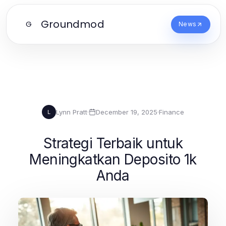
Groundmod
G
News
Lynn Pratt
·
December 19, 2025
·
Finance
L
Strategi Terbaik untuk
Meningkatkan Deposito 1k
Anda