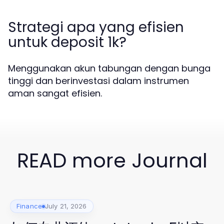
Strategi apa yang efisien
untuk deposit 1k?
Menggunakan akun tabungan dengan bunga
tinggi dan berinvestasi dalam instrumen
aman sangat efisien.
READ more Journal
Finance
July 21, 2026