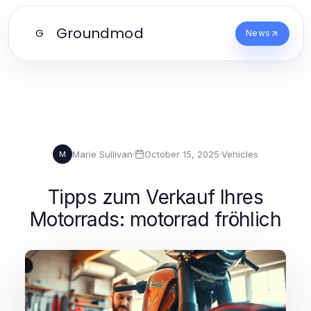
Groundmod
G
News
Marie Sullivan
·
October 15, 2025
·
Vehicles
M
Tipps zum Verkauf Ihres
Motorrads: motorrad fröhlich